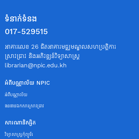
ទំនាក់ទំនង
017-529515
អាគារលេខ 26 ជិតអាគារមជ្ឈមណ្ឌលសហប្រត្តិការ
ស្រាវជ្រាវ និងអភិវឌ្ឍន៍វិទ្យាសាស្ត្រ
librarian@npic.edu.kh
អំពីបណ្ណាល័យ NPIC
អំពីបណ្ណាល័យ
ធនធានឯកសារស្រាវជ្រាវ
សារណានិស្សិត
វិទ្យាសាស្ត្រកុំព្យូទ័រ