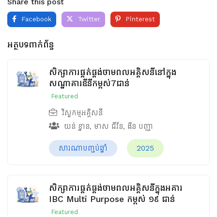
Share this post
Facebook
Twitter
Pinterest
អត្ថបទពាក់ព័ន្ធ
សិក្សាការផ្គត់ផ្គង់ថាមពលអគ្គិសនីនៅក្នុង
សណ្ឋាគារឌីនីកម្ពស់7ជាន់
Featured
វិស្វកម្មអគ្គិសនី
យន់ ខ្នាន
,
មាស ជីវ័ន
,
ងិន បញ្ញា
សារណាបញ្ចប់ឆ្នាំ
2025
សិក្សាការផ្គត់ផ្គង់ថាមពលអគ្គិសនីក្នុងអគារ
IBC Multi Purpose កម្ពស់ ១៩ ជាន់
Featured