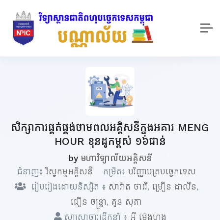
សិក្សាការផ្គត់ផ្គង់ថាមពលអគ្គិសនីក្នុងអគារ MENG
HOUR​ ខុនដូកម្ពស់ ១៦​ជាន់
by
មហាវិទ្យាល័យអគ្គិសនី
ជំនាញ៖
វិស្វកម្មអគ្គិសនី
កម្រិត៖
បរិញ្ញាបត្របច្ចេកទេស
រៀបរៀងដោយនិស្សិត ៖
សាវ៉ាត ថាវរី
,
ម្រឿន ដាលីន
,
ជឿន ចន្រ្ទា
,
គួន សុភា
សាស្ត្រាចារ្យដឹកនាំ ៖
អ៊ី ម៉េងហុង