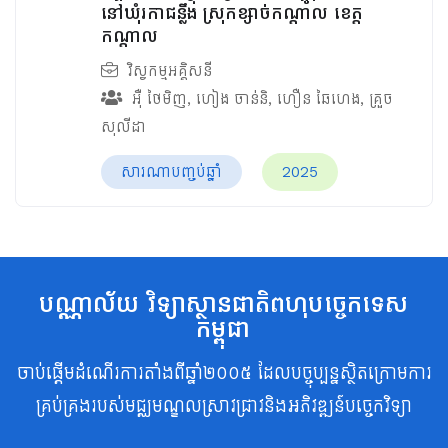
នៅឃុំរកាជន្លឹង ស្រុកខ្សាច់កណ្ដាល ខេត្ត
កណ្ដាល
វិស្វកម្មអគ្គិសនី
អ៊ឺ ថៃមិញ
,
ហៀង ចាន់និ
,
ហឿន ឆៃហេង
,
គ្រួច
សុលីដា
សារណាបញ្ចប់ឆ្នាំ
2025
បណ្ណាល័យ វិទ្យាស្ថានជាតិពហុបច្ចេកទេស
កម្ពុជា
ចាប់ផ្តើមដំណើរការតាំងពីឆ្នាំ២០០៥ ដែលបច្ចុប្បន្នស្ថិតក្រោមការ
គ្រប់គ្រងរបស់មជ្ឈមណ្ឌលស្រាវជ្រាវនិងអភិវឌ្ឍន៍បច្ចេកវិទ្យា