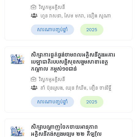
វិស្វកម្មអគ្គិសនី
ហួន​ វាសនា
,
សែម មករា
,
យឿង សូណា
សារណាបញ្ចប់ឆ្នាំ
2025
សិក្សាការផ្គត់ផ្គង់ថាមពលអគ្គិសនីក្នុងអគារ
បេឡាជាតិរបបសន្តិសុខ​សង្គមសាខាខេត្ត
កណ្តាល កម្ពស់១០ជាន់
វិស្វកម្មអគ្គិសនី
តាំ ប៊ុនស្រេង
,
ឈុន វ៉ាឃីម​
,
ខឿន ចាន់រិទ្ធី​
សារណាបញ្ចប់ឆ្នាំ
2025
សិក្សាបណ្តាញចែកចាយអានុភាព
អគ្គិសនីតង់ស្យុងមធ្យម ២២ គីឡូវ៉ុល