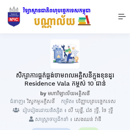
សិក្សាការផ្គត់ផ្គង់ថាមពលអគ្គិសនីក្នុងខុនដូរ
Residence Vala កម្ពស់ 10 ជាន់
by
មហាវិទ្យាល័យអគ្គិសនី
ជំនាញ៖
វិស្វកម្មអគ្គិសនី
កម្រិត៖
បរិញ្ញាបត្របច្ចេកទេស
រៀបរៀងដោយនិស្សិត ៖
លី ឃុន្នី
,
រ៉េត វុទ្ធី
,
ថៃ វុទ្ធី
សាស្ត្រាចារ្យដឹកនាំ ៖
សេងឈន់ រ៉ាឌី