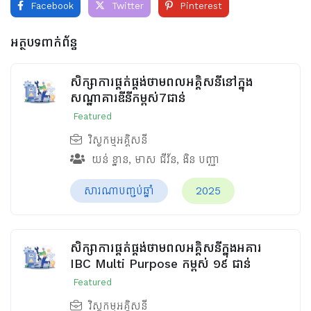
Facebook
Twitter
Pinterest
អត្ថបទពាក់ព័ន្ធ
សិក្សាការផ្គត់ផ្គង់ថាមពលអគ្គិសនីនៅក្នុង
សណ្ឋាគារឌីនីកម្ពស់7ជាន់
Featured
វិស្វកម្មអគ្គិសនី
យន់ ខ្នាន
,
មាស ជីវ័ន
,
ងិន បញ្ញា
សារណាបញ្ចប់ឆ្នាំ
2025
សិក្សាការផ្គត់ផ្គង់ថាមពលអគ្គិសនីក្នុងអគារ
IBC Multi Purpose កម្ពស់ ១៩ ជាន់
Featured
វិស្វកម្មអគ្គិសនី