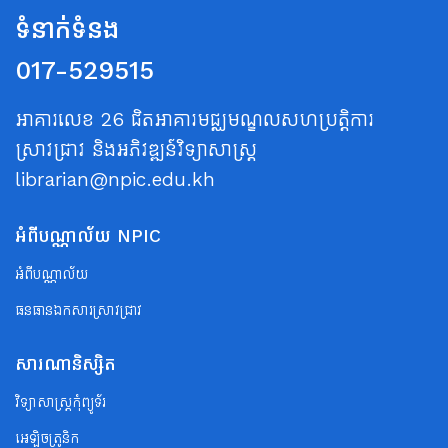
ទំនាក់ទំនង
017-529515
អាគារលេខ 26 ជិតអាគារមជ្ឈមណ្ឌលសហប្រត្តិការ
ស្រាវជ្រាវ និងអភិវឌ្ឍន៍វិទ្យាសាស្ត្រ
librarian@npic.edu.kh
អំពីបណ្ណាល័យ NPIC
អំពីបណ្ណាល័យ
ធនធានឯកសារស្រាវជ្រាវ
សារណានិស្សិត
វិទ្យាសាស្ត្រកុំព្យូទ័រ
អេឡិចត្រូនិក