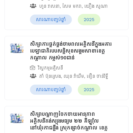
ហួន​ វាសនា
,
សែម មករា
,
យឿង សូណា
សារណាបញ្ចប់ឆ្នាំ
2025
សិក្សាការផ្គត់ផ្គង់ថាមពលអគ្គិសនីក្នុងអគារ
បេឡាជាតិរបបសន្តិសុខ​សង្គមសាខាខេត្ត
កណ្តាល កម្ពស់១០ជាន់
វិស្វកម្មអគ្គិសនី
តាំ ប៊ុនស្រេង
,
ឈុន វ៉ាឃីម​
,
ខឿន ចាន់រិទ្ធី​
សារណាបញ្ចប់ឆ្នាំ
2025
សិក្សាបណ្តាញចែកចាយអានុភាព
អគ្គិសនីតង់ស្យុងមធ្យម ២២ គីឡូវ៉ុល
នៅឃុំរកាជន្លឹង ស្រុកខ្សាច់កណ្ដាល ខេត្ត