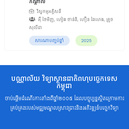
កណ្ដាល
វិស្វកម្មអគ្គិសនី
អ៊ឺ ថៃមិញ
,
ហៀង ចាន់និ
,
ហឿន ឆៃហេង
,
គ្រួច
សុលីដា
សារណាបញ្ចប់ឆ្នាំ
2025
បណ្ណាល័យ វិទ្យាស្ថានជាតិពហុបច្ចេកទេស
កម្ពុជា
ចាប់ផ្តើមដំណើរការតាំងពីឆ្នាំ២០០៥ ដែលបច្ចុប្បន្នស្ថិតក្រោមការ
គ្រប់គ្រងរបស់មជ្ឈមណ្ឌលស្រាវជ្រាវនិងអភិវឌ្ឍន៍បច្ចេកវិទ្យា