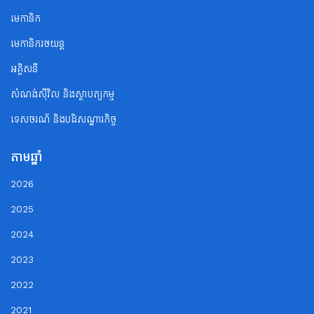
មេកានិក
មេកានិករថយន្ត
អគ្គិសនី
សំណង់ស៊ីវិល និងស្ថាបត្យកម្ម
ទេសចរណ័ និងបដិសណ្ឋារកិច្ច
តាមឆ្នាំ
2026
2025
2024
2023
2022
2021