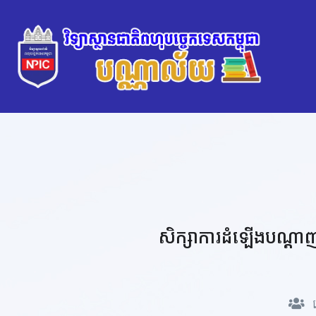
សិក្សាការដំឡើងបណ្ដាញអ
រ