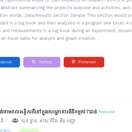
 hypothetical steps to train students on research ethics or pro
ef abstract summarizing the project’s purpose and activities, and 
ction words. Data/Results Section Sample This section would pre
rded in a log book and then analyzed in a program like Excel. A
ns and measurements in a log book during an experiment, docume
 an Excel table for analysis and graph creation. .
ebook
Twitter
Pinterest
ផ្គង់ថាមពលអគ្គិសនីនៅក្នុងសណ្ឋាគារឌីនីកម្ពស់7ជាន់
Featured
សនី
យន់ ខ្នាន
,
មាស ជីវ័ន
,
ងិន បញ្ញា