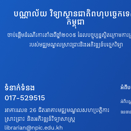
បណ្ណាល័យ វិទ្យាស្ថានជាតិពហុបច្ចេកទ
កម្ពុជា
ចាប់ផ្តើមដំណើរការតាំងពីឆ្នាំ២០០៥ ដែលបច្ចុប្បន្នស្ថិតក្រោមការគ្
របស់មជ្ឈមណ្ឌលស្រាវជ្រាវនិងអភិវឌ្ឍន៍បច្ចេកវិទ្យា
ទំនាក់ទំនង
អំពី
017-529515
អំពីប
អាគារលេខ 26 ជិតអាគារមជ្ឈមណ្ឌលសហប្រត្តិការ
ធនធាន
ស្រាវជ្រាវ និងអភិវឌ្ឍន៍វិទ្យាសាស្ត្រ
librarian@npic.edu.kh