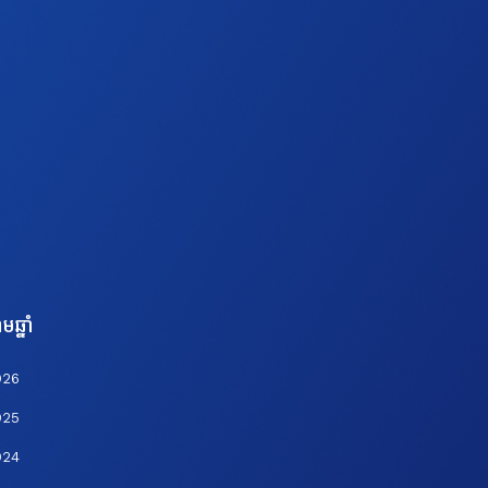
មឆ្នាំ
026
025
024