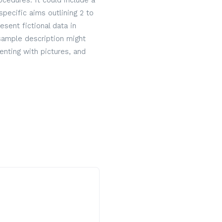
cedures. It could include a
specific aims outlining 2 to
sent fictional data in
 sample description might
nting with pictures, and