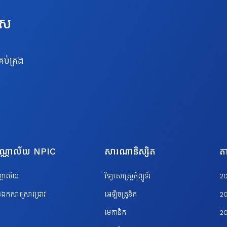
េស
រប់គ្រង
បណ្ណាល័យ NPIC
សារណានិស្សិត
តា
ណ្ណាល័យ
វិទ្យាសាស្ត្រកុំព្យូទ័រ
2
ឯកសារស្រាវជ្រាវ
អេឡិចត្រូនិក
2
មេកានិក
2