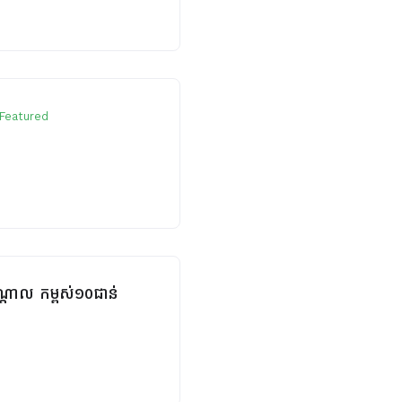
Featured
កណ្តាល កម្ពស់១០ជាន់