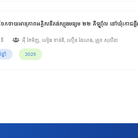
ែកចាយអានុភាពអគ្គិសនីតង់ស្យុងមធ្យម ២២ គីឡូវ៉ុល នៅឃុំរកាជន្លឹ
សនី
អ៊ឺ ថៃមិញ
,
ហៀង ចាន់និ
,
ហឿន ឆៃហេង
,
គ្រួច សុលីដា
្នាំ
2025