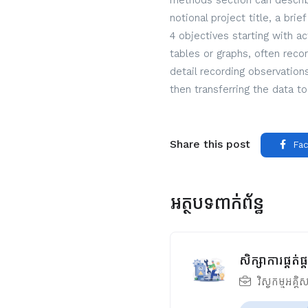
methods section can describe
notional project title, a bri
4 objectives starting with a
tables or graphs, often reco
detail recording observatio
then transferring the data to
Share this post
Fac
អត្ថបទពាក់ព័ន្ធ
សិក្សាការផ្គត់
វិស្វកម្មអគ្គិ