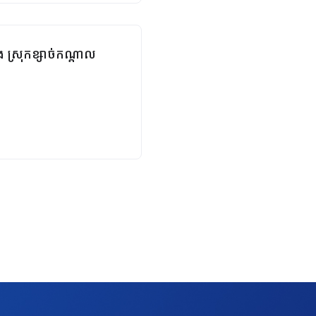
ង ស្រុកខ្សាច់កណ្ដាល