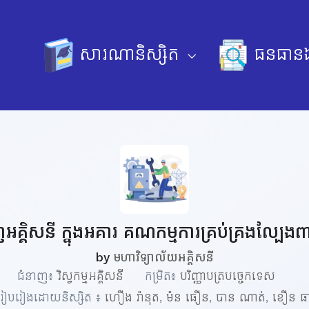
សារណានិស្សិត
ធនធានឯ
គ្គិសនី ក្នុងអគារ គណកម្មការគ្រប់គ្រងល្បែងពា
by
មហាវិទ្យាល័យអគ្គិសនី
ជំនាញ៖
វិស្វកម្មអគ្គិសនី
កម្រិត៖
បរិញ្ញាបត្របច្ចេកទេស
ៀបរៀងដោយនិស្សិត ៖
ហឿង រ៉ានុត
,
ម៉ន ធឿន
,
បាន ណាត់
,
ខឿន ធារ