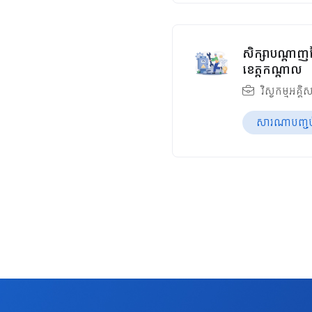
សិក្សាបណ្តាញច
ខេត្តកណ្ដាល
វិស្វកម្មអគ្គិ
សារណាបញ្ចប់ឆ