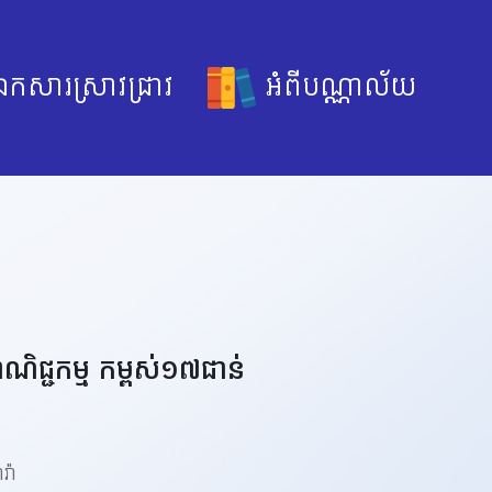
កសារស្រាវជ្រាវ
អំពីបណ្ណាល័យ
ណិជ្ជកម្ម កម្ពស់១៧ជាន់
៉ា