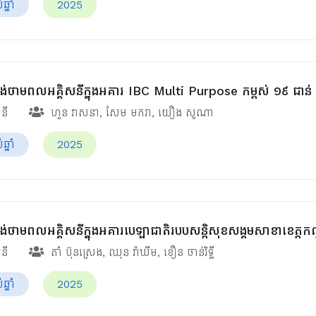
្នាំ
2025
់ផ្គង់ថាមពលអគ្គិសនីក្នុងអគារ IBC Multi Purpose កម្ពស់ ១៩ ជាន់
សនី
ហួន​ វាសនា
,
សែម មករា
,
យឿង សូណា
្នាំ
2025
់ផ្គង់ថាមពលអគ្គិសនីក្នុងអគារបេឡាជាតិរបបសន្តិសុខ​សង្គមសាខាខេត្ត
សនី
តាំ ប៊ុនស្រេង
,
ឈុន វ៉ាឃីម​
,
ខឿន ចាន់រិទ្ធី​
្នាំ
2025