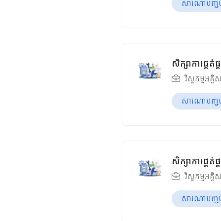
សារណាបញ្ចប់ឆ
សិក្សាការផ្គត
វិស្វកម្មអគ្គិ
សារណាបញ្ចប់ឆ
សិក្សាការផ្គត
វិស្វកម្មអគ្គិ
សារណាបញ្ចប់ឆ