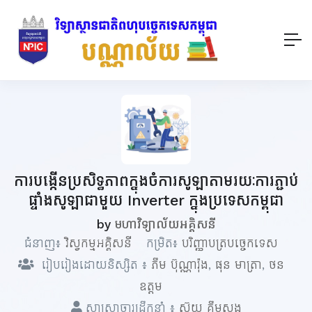
ការបង្កើនប្រសិទ្ធភាពក្នុងចំការសូឡាតាមរយៈការភ្ជាប់
ផ្ទាំងសូឡាជាមួយ Inverter ក្នុងប្រទេសកម្ពុជា
by
មហាវិទ្យាល័យអគ្គិសនី
ជំនាញ៖
វិស្វកម្មអគ្គិសនី
កម្រិត៖
បរិញ្ញាបត្របច្ចេកទេស
រៀបរៀងដោយនិស្សិត ៖
ភឹម​ ប៊ុណ្ណារ៉ុង
,
ផុន មាត្រា
,
ថន
ឧត្តម
សាស្ត្រាចារ្យដឹកនាំ ៖
ស៊ុយ គឹមសុង