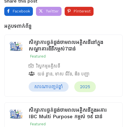
Share this post
Facebook
Twitter
Pinterest
អត្ថបទពាក់ព័ន្ធ
សិក្សាការផ្គត់ផ្គង់ថាមពលអគ្គិសនីនៅក្នុង
សណ្ឋាគារឌីនីកម្ពស់7ជាន់
Featured
វិស្វកម្មអគ្គិសនី
យន់ ខ្នាន
,
មាស ជីវ័ន
,
ងិន បញ្ញា
សារណាបញ្ចប់ឆ្នាំ
2025
សិក្សាការផ្គត់ផ្គង់ថាមពលអគ្គិសនីក្នុងអគារ
IBC Multi Purpose កម្ពស់ ១៩ ជាន់
Featured