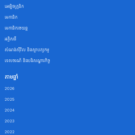
អេឡិចត្រូនិក
មេកានិក
មេកានិករថយន្ត
អគ្គិសនី
សំណង់ស៊ីវិល និងស្ថាបត្យកម្ម
ទេសចរណ័ និងបដិសណ្ឋារកិច្ច
តាមឆ្នាំ
2026
2025
2024
2023
2022