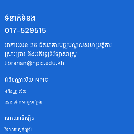
ទំនាក់ទំនង
017-529515
អាគារលេខ 26 ជិតអាគារមជ្ឈមណ្ឌលសហប្រត្តិការ
ស្រាវជ្រាវ និងអភិវឌ្ឍន៍វិទ្យាសាស្ត្រ
librarian@npic.edu.kh
អំពីបណ្ណាល័យ NPIC
អំពីបណ្ណាល័យ
ធនធានឯកសារស្រាវជ្រាវ
សារណានិស្សិត
វិទ្យាសាស្ត្រកុំព្យូទ័រ