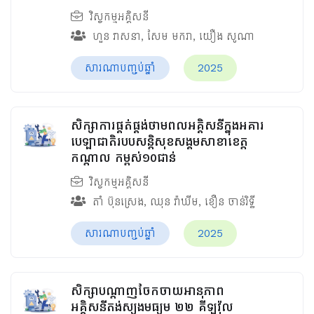
វិស្វកម្មអគ្គិសនី
ហួន​ វាសនា
,
សែម មករា
,
យឿង សូណា
សារណាបញ្ចប់ឆ្នាំ
2025
សិក្សាការផ្គត់ផ្គង់ថាមពលអគ្គិសនីក្នុងអគារ
បេឡាជាតិរបបសន្តិសុខ​សង្គមសាខាខេត្ត
កណ្តាល កម្ពស់១០ជាន់
វិស្វកម្មអគ្គិសនី
តាំ ប៊ុនស្រេង
,
ឈុន វ៉ាឃីម​
,
ខឿន ចាន់រិទ្ធី​
សារណាបញ្ចប់ឆ្នាំ
2025
សិក្សាបណ្តាញចែកចាយអានុភាព
អគ្គិសនីតង់ស្យុងមធ្យម ២២ គីឡូវ៉ុល