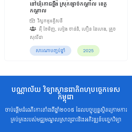
នៅឃុំរកាជន្លឹង ស្រុកខ្សាច់កណ្ដាល ខេត្ត
កណ្ដាល
វិស្វកម្មអគ្គិសនី
អ៊ឺ ថៃមិញ
,
ហៀង ចាន់និ
,
ហឿន ឆៃហេង
,
គ្រួច
សុលីដា
សារណាបញ្ចប់ឆ្នាំ
2025
បណ្ណាល័យ វិទ្យាស្ថានជាតិពហុបច្ចេកទេស
កម្ពុជា
ចាប់ផ្តើមដំណើរការតាំងពីឆ្នាំ២០០៥ ដែលបច្ចុប្បន្នស្ថិតក្រោមការ
គ្រប់គ្រងរបស់មជ្ឈមណ្ឌលស្រាវជ្រាវនិងអភិវឌ្ឍន៍បច្ចេកវិទ្យា