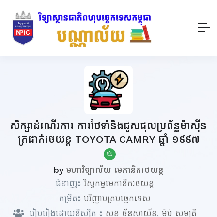
សិក្សាដំណើរការ ការថែទាំនិងជួសជុលប្រព័ន្ធម៉ាស៊ីន
ត្រជាក់រថយន្ត TOYOTA CAMRY ឆ្នាំ ១៩៩៧
by
មហាវិទ្យាល័យ មេកានិករថយន្ត
ជំនាញ៖
វិស្វកម្មមេកានិករថយន្ត
កម្រិត៖
បរិញ្ញាបត្របច្ចេកទេស
រៀបរៀងដោយនិស្សិត ៖
សន ច័ន្ទសាយ័ន
,
ម៉ប់ សម្បត្តិ