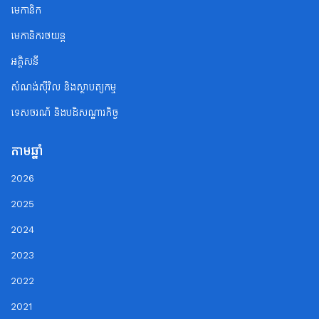
មេកានិក
មេកានិករថយន្ត
អគ្គិសនី
សំណង់ស៊ីវិល និងស្ថាបត្យកម្ម
ទេសចរណ័ និងបដិសណ្ឋារកិច្ច
តាមឆ្នាំ
2026
2025
2024
2023
2022
2021