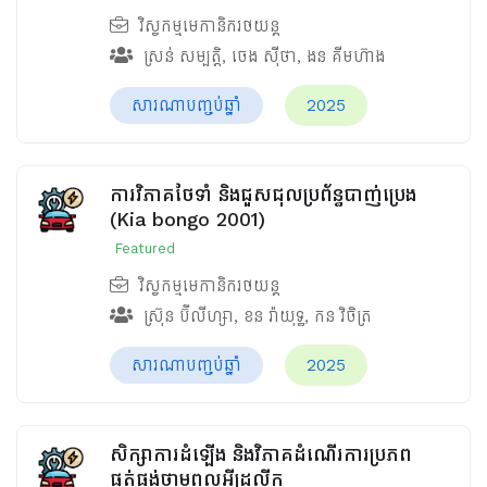
វិស្វកម្មមេកានិករថយន្ត
ស្រន់ សម្បត្តិ
,
ចេង ស៊ីថា
,
ងន គីមហ៊ាង
សារណាបញ្ចប់ឆ្នាំ
2025
ការវិភាគថែទាំ និងជួសជុលប្រព័ន្ធបាញ់ប្រេង
(Kia bongo 2001)
Featured
វិស្វកម្មមេកានិករថយន្ត
ស្រ៊ុន ប៊ីលីហ្សា
,
ខន រ៉ាយុទ្ធ
,
កន វិចិត្រ
សារណាបញ្ចប់ឆ្នាំ
2025
សិក្សាការដំឡើង និងវិភាគដំណើរការប្រភព
ផ្គត់ផ្គង់ថាមពលអ៊ីដ្រូលីក