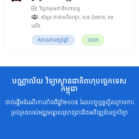
វិស្វកម្មមេកានិករថយន្ត
សំអូន ចាន់សេរីសត្យា
,
សន ប៊ុនថាន
,
ខន
ដេវីត
សារណាបញ្ចប់ឆ្នាំ
2025
បណ្ណាល័យ វិទ្យាស្ថានជាតិពហុបច្ចេកទេស
កម្ពុជា
ចាប់ផ្តើមដំណើរការតាំងពីឆ្នាំ២០០៥ ដែលបច្ចុប្បន្នស្ថិតក្រោមការ
គ្រប់គ្រងរបស់មជ្ឈមណ្ឌលស្រាវជ្រាវនិងអភិវឌ្ឍន៍បច្ចេកវិទ្យា