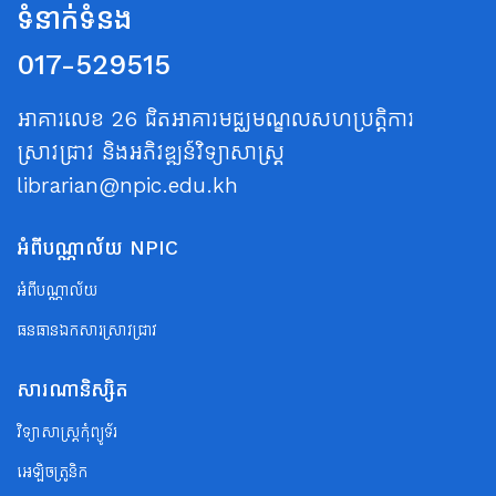
ទំនាក់ទំនង
017-529515
អាគារលេខ 26 ជិតអាគារមជ្ឈមណ្ឌលសហប្រត្តិការ
ស្រាវជ្រាវ និងអភិវឌ្ឍន៍វិទ្យាសាស្ត្រ
librarian@npic.edu.kh
អំពីបណ្ណាល័យ NPIC
អំពីបណ្ណាល័យ
ធនធានឯកសារស្រាវជ្រាវ
សារណានិស្សិត
វិទ្យាសាស្ត្រកុំព្យូទ័រ
អេឡិចត្រូនិក