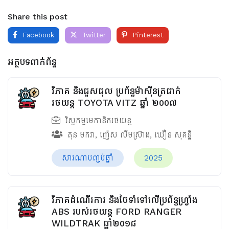
Share this post
Facebook
Twitter
Pinterest
អត្ថបទពាក់ព័ន្ធ
វិភាគ និងជួសជុល ប្រព័ន្ធម៉ាស៊ីនត្រជាក់
រថយន្ត TOYOTA VITZ ឆ្នាំ ២០០៧
វិស្វកម្មមេកានិករថយន្ត
តុន មករា
,
ញ៉េស លឹមស្រ៊ាង
,
ឃឿន សុគន្នី
សារណាបញ្ចប់ឆ្នាំ
2025
វិភាគដំណើរការ និងថែទាំទៅលើប្រព័ន្ធហ្វ្រាំង
ABS របស់រថយន្ត FORD RANGER
WILDTRAK ឆ្នាំ២០១៨