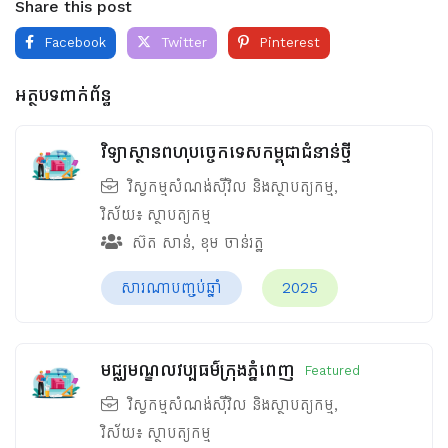
Share this post
Facebook
Twitter
Pinterest
អត្ថបទពាក់ព័ន្ធ
វិទ្យាស្ថានពហុបច្ចេកទេសកម្ពុជាជំនាន់ថ្មី
វិស្វកម្មសំណង់ស៊ីវិល និងស្ថាបត្យកម្ម
,
វិស័យ៖
ស្ថាបត្យកម្ម
ស៊ត សាន់
,
ខុម ចាន់រត្ឋ
សារណាបញ្ចប់ឆ្នាំ
2025
មជ្ឈមណ្ឌលវប្បធម៌ក្រុងភ្នំពេញ
Featured
វិស្វកម្មសំណង់ស៊ីវិល និងស្ថាបត្យកម្ម
,
វិស័យ៖
ស្ថាបត្យកម្ម