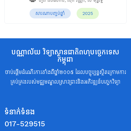
ហួត សេងហាប់
,
សុក វណ្ណា
,
លី មុន្នីរិទ្ធិ
សារណាបញ្ចប់ឆ្នាំ
2025
បណ្ណាល័យ វិទ្យាស្ថានជាតិពហុបច្ចេកទេស
កម្ពុជា
ចាប់ផ្តើមដំណើរការតាំងពីឆ្នាំ២០០៥ ដែលបច្ចុប្បន្នស្ថិតក្រោមការ
គ្រប់គ្រងរបស់មជ្ឈមណ្ឌលស្រាវជ្រាវនិងអភិវឌ្ឍន៍បច្ចេកវិទ្យា
ទំនាក់ទំនង
017-529515