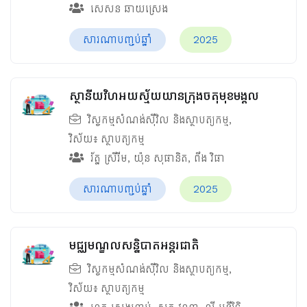
សេសន ឆាយស្រេង
សារណាបញ្ចប់ឆ្នាំ
2025
ស្ថានីយវិហអយស្ម័យយានក្រុងចតុមុខមង្គល
វិស្វកម្មសំណង់ស៊ីវិល និងស្ថាបត្យកម្ម
,
វិស័យ៖
ស្ថាបត្យកម្ម
រ័ត្ន ស្រីរីម
,
យ៉ុន សុផានិត
,
ពឹង វិផា
សារណាបញ្ចប់ឆ្នាំ
2025
មជ្ឈមណ្ឌលសន្និបាតអន្តរជាតិ
វិស្វកម្មសំណង់ស៊ីវិល និងស្ថាបត្យកម្ម
,
វិស័យ៖
ស្ថាបត្យកម្ម