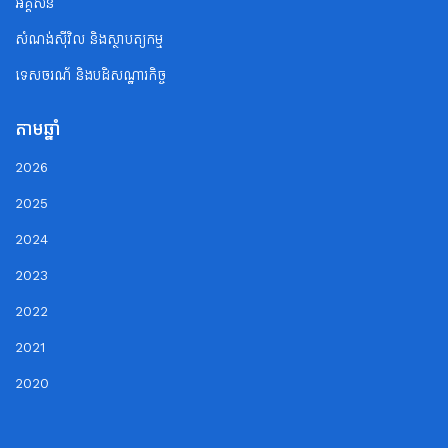
អគ្គិសនី
សំណង់ស៊ីវិល និងស្ថាបត្យកម្ម
ទេសចរណ័ និងបដិសណ្ឋារកិច្ច
តាមឆ្នាំ
2026
2025
2024
2023
2022
2021
2020