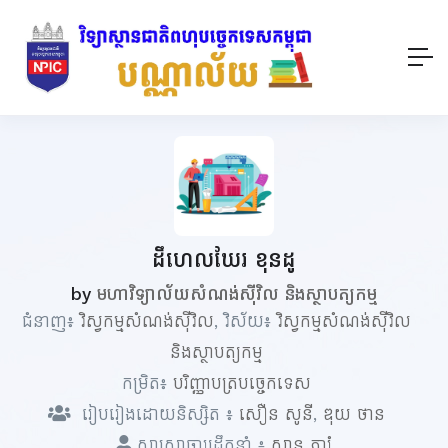
ដឹ​ហេល​ឃែរ​ ខុនដូ
by
មហាវិទ្យាល័យសំណង់ស៊ីវិល និងស្ថាបត្យកម្ម
ជំនាញ៖
វិស្វកម្មសំណង់ស៊ីវិល
, វិស័យ៖
វិស្វកម្មសំណង់ស៊ីវិល
និងស្ថាបត្យកម្ម
កម្រិត៖
បរិញ្ញាបត្របច្ចេកទេស
រៀបរៀងដោយនិស្សិត ៖
សឿន​ សូនី
,
ឌុយ​ ថាន
សាស្ត្រាចារ្យដឹកនាំ ៖
សាន ភារុំ