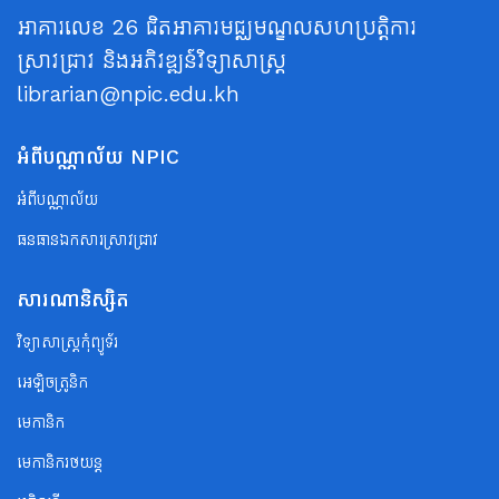
អាគារលេខ 26 ជិតអាគារមជ្ឈមណ្ឌលសហប្រត្តិការ
ស្រាវជ្រាវ និងអភិវឌ្ឍន៍វិទ្យាសាស្ត្រ
librarian@npic.edu.kh
អំពីបណ្ណាល័យ NPIC
អំពីបណ្ណាល័យ
ធនធានឯកសារស្រាវជ្រាវ
សារណានិស្សិត
វិទ្យាសាស្ត្រកុំព្យូទ័រ
អេឡិចត្រូនិក
មេកានិក
មេកានិករថយន្ត