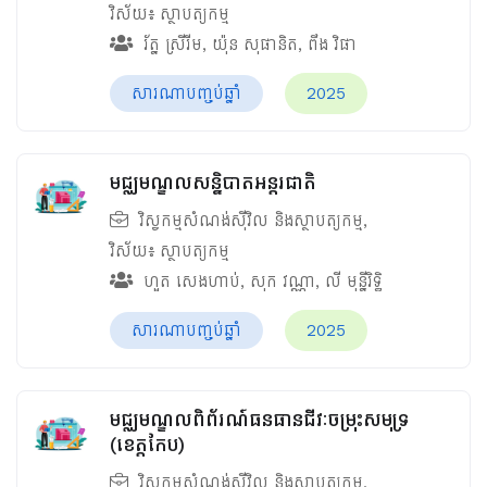
វិស័យ៖
ស្ថាបត្យកម្ម
រ័ត្ន ស្រីរីម
,
យ៉ុន សុផានិត
,
ពឹង វិផា
សារណាបញ្ចប់ឆ្នាំ
2025
មជ្ឈមណ្ឌលសន្និបាតអន្តរជាតិ
វិស្វកម្មសំណង់ស៊ីវិល និងស្ថាបត្យកម្ម
,
វិស័យ៖
ស្ថាបត្យកម្ម
ហួត សេងហាប់
,
សុក វណ្ណា
,
លី មុន្នីរិទ្ធិ
សារណាបញ្ចប់ឆ្នាំ
2025
មជ្ឈមណ្ឌលពិព័រណ៍ធនធានជីវៈចម្រុះសមុទ្រ
(ខេត្តកែប)
វិស្វកម្មសំណង់ស៊ីវិល និងស្ថាបត្យកម្ម
,