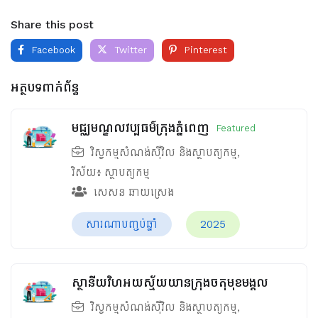
Share this post
Facebook
Twitter
Pinterest
អត្ថបទពាក់ព័ន្ធ
មជ្ឈមណ្ឌលវប្បធម៌ក្រុងភ្នំពេញ
Featured
វិស្វកម្មសំណង់ស៊ីវិល និងស្ថាបត្យកម្ម
,
វិស័យ៖
ស្ថាបត្យកម្ម
សេសន ឆាយស្រេង
សារណាបញ្ចប់ឆ្នាំ
2025
ស្ថានីយវិហអយស្ម័យយានក្រុងចតុមុខមង្គល
វិស្វកម្មសំណង់ស៊ីវិល និងស្ថាបត្យកម្ម
,