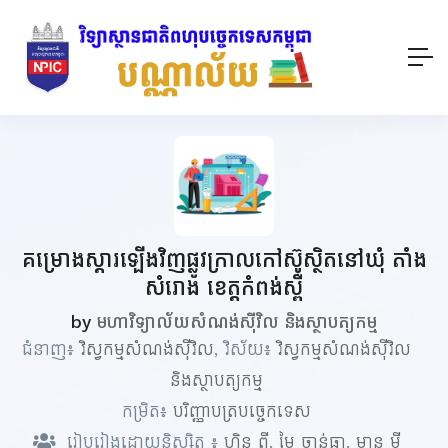
គម្រោងស្តារឡើងវិញផ្លូវក្រាលកៅស៊ូស្ថិតនៅឃុំ តាំង
សំរោង ខេត្តកំពង់ស្ពឺ
by
មហាវិទ្យាល័យសំណង់ស៊ីវិល និងស្ថាបត្យកម្ម
ជំនាញ៖
វិស្វកម្មសំណង់ស៊ីវិល
, វិស័យ៖
វិស្វកម្មសំណង់ស៊ីវិល
និងស្ថាបត្យកម្ម
កម្រិត៖
បរិញ្ញាបត្របច្ចេកទេស
រៀបរៀងដោយនិស្សិត ៖
ហ៊ិន ពី
,
មៃ ចាន់ធា
,
មាន មី