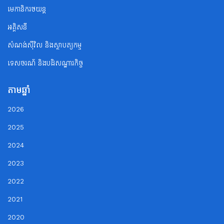
មេកានិករថយន្ត
អគ្គិសនី
សំណង់ស៊ីវិល និងស្ថាបត្យកម្ម
ទេសចរណ័ និងបដិសណ្ឋារកិច្ច
តាមឆ្នាំ
2026
2025
2024
2023
2022
2021
2020