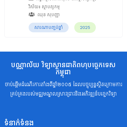
វិស័យ៖
ស្ថាបត្យកម្ម
ឈុន សុបញ្ញា
សារណាបញ្ចប់ឆ្នាំ
2025
បណ្ណាល័យ វិទ្យាស្ថានជាតិពហុបច្ចេកទេស
កម្ពុជា
ចាប់ផ្តើមដំណើរការតាំងពីឆ្នាំ២០០៥ ដែលបច្ចុប្បន្នស្ថិតក្រោមការ
គ្រប់គ្រងរបស់មជ្ឈមណ្ឌលស្រាវជ្រាវនិងអភិវឌ្ឍន៍បច្ចេកវិទ្យា
ទំនាក់ទំនង