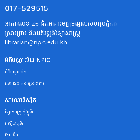
017-529515
អាគារលេខ 26 ជិតអាគារមជ្ឈមណ្ឌលសហប្រត្តិការ
ស្រាវជ្រាវ និងអភិវឌ្ឍន៍វិទ្យាសាស្ត្រ
librarian@npic.edu.kh
អំពីបណ្ណាល័យ NPIC
អំពីបណ្ណាល័យ
ធនធានឯកសារស្រាវជ្រាវ
សារណានិស្សិត
វិទ្យាសាស្ត្រកុំព្យូទ័រ
អេឡិចត្រូនិក
មេកានិក