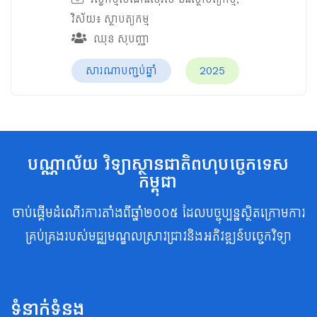
វិស័យ៖
ស្ថាបត្យកម្ម
ឈុន សុបញ្ញា
សារណាបញ្ចប់ឆ្នាំ
2025
បណ្ណាល័យ វិទ្យាស្ថានជាតិពហុបច្ចេកទេស
កម្ពុជា
ចាប់ផ្តើមដំណើរការតាំងពីឆ្នាំ២០០៥ ដែលបច្ចុប្បន្នស្ថិតក្រោមការ
គ្រប់គ្រងរបស់មជ្ឈមណ្ឌលស្រាវជ្រាវនិងអភិវឌ្ឍន៍បច្ចេកវិទ្យា
ទំនាក់ទំនង