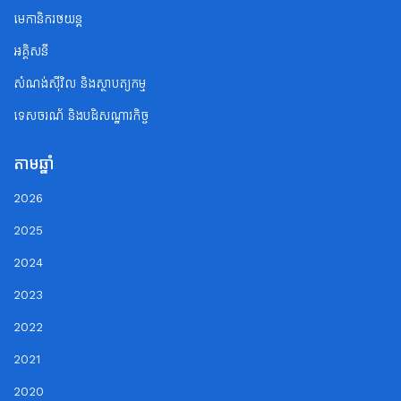
មេកានិករថយន្ត
អគ្គិសនី
សំណង់ស៊ីវិល និងស្ថាបត្យកម្ម
ទេសចរណ័ និងបដិសណ្ឋារកិច្ច
តាមឆ្នាំ
2026
2025
2024
2023
2022
2021
2020