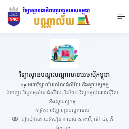
វិទ្យាស្ថានបណ្តុះបណ្តាលខេអេចស៊ីកម្ពុជា
by
មហាវិទ្យាល័យសំណង់ស៊ីវិល និងស្ថាបត្យកម្ម
ជំនាញ៖
វិស្វកម្មសំណង់ស៊ីវិល
, វិស័យ៖
វិស្វកម្មសំណង់ស៊ីវិល
និងស្ថាបត្យកម្ម
កម្រិត៖
បរិញ្ញាបត្របច្ចេកទេស
រៀបរៀងដោយនិស្សិត ៖
លាង សុខឃី
,
ម៉ៅ ជា
,
ភី
ម៉េងហុង