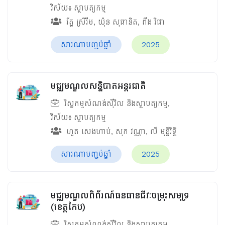
វិស័យ៖
ស្ថាបត្យកម្ម
រ័ត្ន ស្រីរីម
,
យ៉ុន សុផានិត
,
ពឹង វិផា
សារណាបញ្ចប់ឆ្នាំ
2025
មជ្ឈមណ្ឌលសន្និបាតអន្តរជាតិ
វិស្វកម្មសំណង់ស៊ីវិល និងស្ថាបត្យកម្ម
,
វិស័យ៖
ស្ថាបត្យកម្ម
ហួត សេងហាប់
,
សុក វណ្ណា
,
លី មុន្នីរិទ្ធិ
សារណាបញ្ចប់ឆ្នាំ
2025
មជ្ឈមណ្ឌលពិព័រណ៍ធនធានជីវៈចម្រុះសមុទ្រ
(ខេត្តកែប)
វិស្វកម្មសំណង់ស៊ីវិល និងស្ថាបត្យកម្ម
,