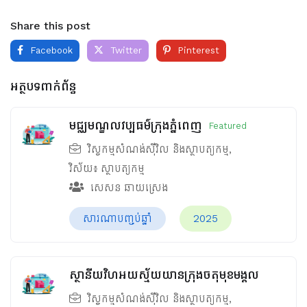
Share this post
Facebook
Twitter
Pinterest
អត្ថបទពាក់ព័ន្ធ
មជ្ឈមណ្ឌលវប្បធម៌ក្រុងភ្នំពេញ
Featured
វិស្វកម្មសំណង់ស៊ីវិល និងស្ថាបត្យកម្ម
,
វិស័យ៖
ស្ថាបត្យកម្ម
សេសន ឆាយស្រេង
សារណាបញ្ចប់ឆ្នាំ
2025
ស្ថានីយវិហអយស្ម័យយានក្រុងចតុមុខមង្គល
វិស្វកម្មសំណង់ស៊ីវិល និងស្ថាបត្យកម្ម
,