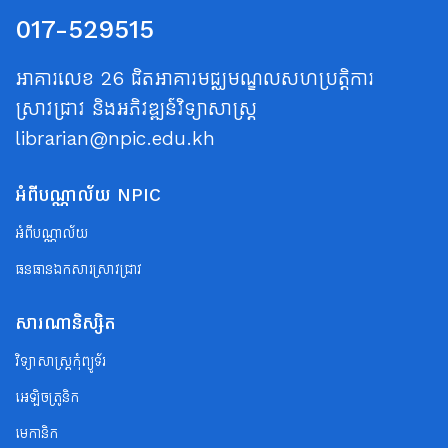
017-529515
អាគារលេខ 26 ជិតអាគារមជ្ឈមណ្ឌលសហប្រត្តិការ
ស្រាវជ្រាវ និងអភិវឌ្ឍន៍វិទ្យាសាស្ត្រ
librarian@npic.edu.kh
អំពីបណ្ណាល័យ NPIC
អំពីបណ្ណាល័យ
ធនធានឯកសារស្រាវជ្រាវ
សារណានិស្សិត
វិទ្យាសាស្ត្រកុំព្យូទ័រ
អេឡិចត្រូនិក
មេកានិក