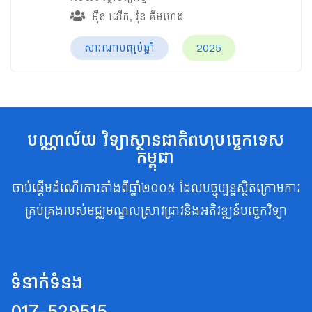
អ៊ីន ដេវីត
,
វ៉ុន គឹមហេង
សារណាបញ្ចប់ឆ្នាំ
2025
បណ្ណាល័យ វិទ្យាស្ថានជាតិពហុបច្ចេកទេស
កម្ពុជា
ចាប់ផ្តើមដំណើរការតាំងពីឆ្នាំ២០០៥ ដែលបច្ចុប្បន្នស្ថិតក្រោមការ
គ្រប់គ្រងរបស់មជ្ឈមណ្ឌលស្រាវជ្រាវនិងអភិវឌ្ឍន៍បច្ចេកវិទ្យា
ទំនាក់ទំនង
017-529515