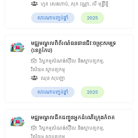
ហួត សេងហាប់
,
សុក វណ្ណា
,
លី មុន្នីរិទ្ធិ
សារណាបញ្ចប់ឆ្នាំ
2025
មជ្ឈមណ្ឌលពិព័រណ៍ធនធានជីវៈចម្រុះសមុទ្រ
(ខេត្តកែប)
វិស្វកម្មសំណង់ស៊ីវិល និងស្ថាបត្យកម្ម
,
វិស័យ៖
ស្ថាបត្យកម្ម
ឈុន សុបញ្ញា
សារណាបញ្ចប់ឆ្នាំ
2025
មជ្ឈមណ្ឌលដឹកជញ្ជូនអ្នកដំណើរក្រុងកំពត
វិស្វកម្មសំណង់ស៊ីវិល និងស្ថាបត្យកម្ម
,
វិស័យ៖
ស្ថាបត្យកម្ម