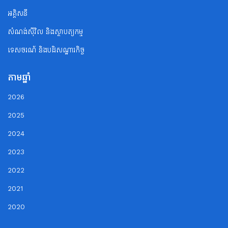
អគ្គិសនី
សំណង់ស៊ីវិល និងស្ថាបត្យកម្ម
ទេសចរណ័ និងបដិសណ្ឋារកិច្ច
តាមឆ្នាំ
2026
2025
2024
2023
2022
2021
2020