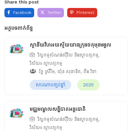
Share this post
Facebook
Twitter
Pinterest
អត្ថបទពាក់ព័ន្ធ
ស្ថានីយវិហអយស្ម័យយានក្រុងចតុមុខមង្គល
វិស្វកម្មសំណង់ស៊ីវិល និងស្ថាបត្យកម្ម
,
វិស័យ៖
ស្ថាបត្យកម្ម
រ័ត្ន ស្រីរីម
,
យ៉ុន សុផានិត
,
ពឹង វិផា
សារណាបញ្ចប់ឆ្នាំ
2025
មជ្ឈមណ្ឌលសន្និបាតអន្តរជាតិ
វិស្វកម្មសំណង់ស៊ីវិល និងស្ថាបត្យកម្ម
,
វិស័យ៖
ស្ថាបត្យកម្ម