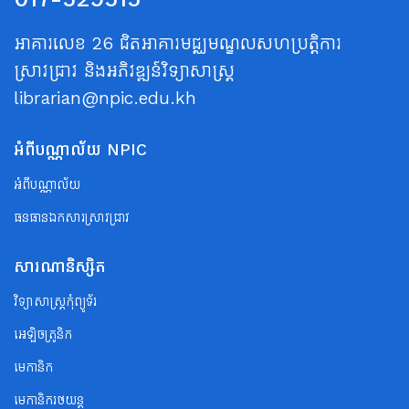
អាគារលេខ 26 ជិតអាគារមជ្ឈមណ្ឌលសហប្រត្តិការ
ស្រាវជ្រាវ និងអភិវឌ្ឍន៍វិទ្យាសាស្ត្រ
librarian@npic.edu.kh
អំពីបណ្ណាល័យ NPIC
អំពីបណ្ណាល័យ
ធនធានឯកសារស្រាវជ្រាវ
សារណានិស្សិត
វិទ្យាសាស្ត្រកុំព្យូទ័រ
អេឡិចត្រូនិក
មេកានិក
មេកានិករថយន្ត