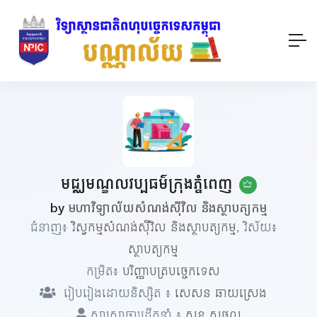
មជ្ឈមណ្ឌលវប្បធម៌ក្រុងភ្នំពេញ
by
មហាវិទ្យាល័យសំណង់ស៊ីវិល និងស្ថាបត្យកម្ម
ជំនាញ៖
វិស្វកម្មសំណង់ស៊ីវិល និងស្ថាបត្យកម្ម
, វិស័យ៖
ស្ថាបត្យកម្ម
កម្រិត៖
បរិញ្ញាបត្របច្ចេកទេស
រៀបរៀងដោយនិស្សិត ៖
សេសន ឆាយស្រេង
សាស្ត្រាចារ្យដឹកនាំ ៖
សុខ សុផល