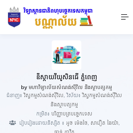
ឌឹស្កាយវីយូសិនធើ ភ្នំពេញ
by
មហាវិទ្យាល័យសំណង់ស៊ីវិល និងស្ថាបត្យកម្ម
ជំនាញ៖
វិស្វកម្មសំណង់ស៊ីវិល
, វិស័យ៖
វិស្វកម្មសំណង់ស៊ីវិល
និងស្ថាបត្យកម្ម
កម្រិត៖
បរិញ្ញាបត្របច្ចេកទេស
រៀបរៀងដោយនិស្សិត ៖
អូច ម៉េងថៃ
,
សារឿត ឆៃយ៉ា
,
ចាន់ ដាវីត