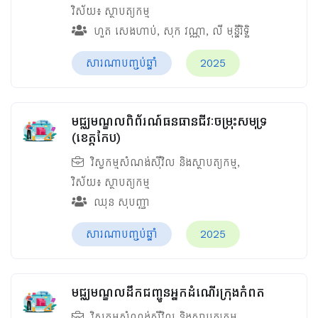
វិស័យ៖
ស្ថាបត្យកម្ម
ហួត សេងហាប់
,
សុក វណ្ណា
,
លី មុន្នីរិទ្ធិ
សារណាបញ្ចប់ឆ្នាំ
2025
មជ្ឈមណ្ឌលពិព័រណ៍ធនធានជីវៈចម្រុះសមុទ្រ
(ខេត្តកែប)
វិស្វកម្មសំណង់ស៊ីវិល និងស្ថាបត្យកម្ម
,
វិស័យ៖
ស្ថាបត្យកម្ម
ឈុន សុបញ្ញា
សារណាបញ្ចប់ឆ្នាំ
2025
មជ្ឈមណ្ឌលដឹកជញ្ជូនអ្នកដំណើរក្រុងកំពត
វិស្វកម្មសំណង់ស៊ីវិល និងស្ថាបត្យកម្ម
,