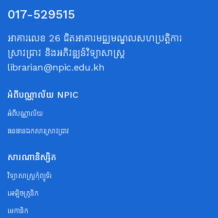
017-529515
អាគារលេខ 26 ជិតអាគារមជ្ឈមណ្ឌលសហប្រត្តិការ
ស្រាវជ្រាវ និងអភិវឌ្ឍន៍វិទ្យាសាស្ត្រ
librarian@npic.edu.kh
អំពីបណ្ណាល័យ NPIC
អំពីបណ្ណាល័យ
ធនធានឯកសារស្រាវជ្រាវ
សារណានិស្សិត
វិទ្យាសាស្ត្រកុំព្យូទ័រ
អេឡិចត្រូនិក
មេកានិក