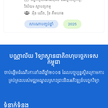
វិស័យ៖
ស្ថាបត្យកម្ម
អ៊ីន ដេវីត
,
វ៉ុន គឹមហេង
សារណាបញ្ចប់ឆ្នាំ
2025
បណ្ណាល័យ វិទ្យាស្ថានជាតិពហុបច្ចេកទេស
កម្ពុជា
ចាប់ផ្តើមដំណើរការតាំងពីឆ្នាំ២០០៥ ដែលបច្ចុប្បន្នស្ថិតក្រោមការ
គ្រប់គ្រងរបស់មជ្ឈមណ្ឌលស្រាវជ្រាវនិងអភិវឌ្ឍន៍បច្ចេកវិទ្យា
ទំនាក់ទំនង