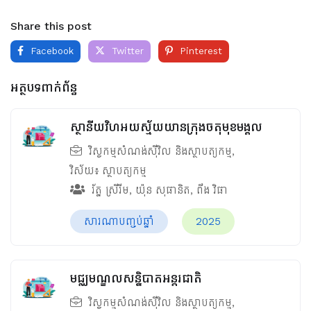
Share this post
Facebook
Twitter
Pinterest
អត្ថបទពាក់ព័ន្ធ
ស្ថានីយវិហអយស្ម័យយានក្រុងចតុមុខមង្គល
វិស្វកម្មសំណង់ស៊ីវិល និងស្ថាបត្យកម្ម
,
វិស័យ៖
ស្ថាបត្យកម្ម
រ័ត្ន ស្រីរីម
,
យ៉ុន សុផានិត
,
ពឹង វិផា
សារណាបញ្ចប់ឆ្នាំ
2025
មជ្ឈមណ្ឌលសន្និបាតអន្តរជាតិ
វិស្វកម្មសំណង់ស៊ីវិល និងស្ថាបត្យកម្ម
,