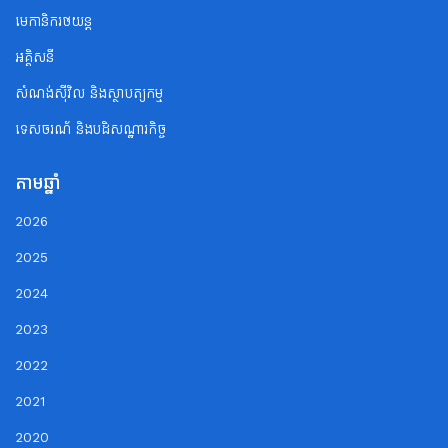
មេកានិករថយន្ត
អគ្គិសនី
សំណង់ស៊ីវិល និងស្ថាបត្យកម្ម
ទេសចរណ័ និងបដិសណ្ឋារកិច្ច
តាមឆ្នាំ
2026
2025
2024
2023
2022
2021
2020