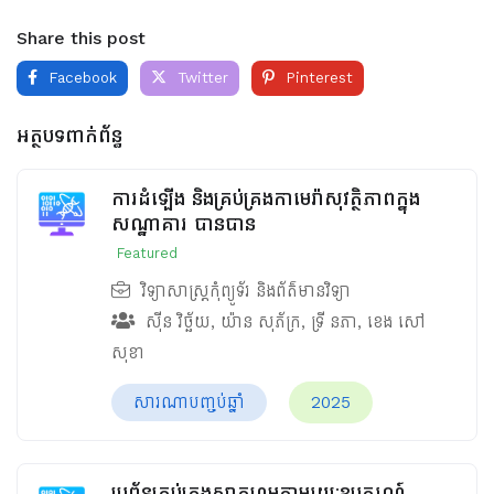
Share this post
Facebook
Twitter
Pinterest
អត្ថបទពាក់ព័ន្ធ
ការដំឡើង និងគ្រប់គ្រងកាមេរ៉ាសុវត្ថិភាពក្នុង
សណ្ឋាគារ បានបាន
Featured
វិទ្យាសាស្ត្រកុំព្យូទ័រ និងព័ត៌មានវិទ្យា
ស៊ីន វិច្ឆ័យ
,
យ៉ាន សុភ័ក្រ
,
ទ្រី នភា
,
ខេង សៅ
សុខា
សារណាបញ្ចប់ឆ្នាំ
2025
ប្រព័ន្ធគ្រប់គ្រងស្មាតហូមតាមរយៈឧបករណ៍