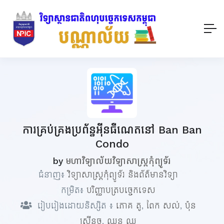
ការគ្រប់គ្រងប្រព័ន្ធអ៊ីនធឺណេតនៅ Ban Ban
Condo
by
មហាវិទ្យាល័យវិទ្យាសាស្ត្រកុំព្យូទ័រ
ជំនាញ៖
វិទ្យាសាស្ត្រកុំព្យូទ័រ និងព័ត៌មានវិទ្យា
កម្រិត៖
បរិញ្ញាបត្របច្ចេកទេស
រៀបរៀងដោយនិស្សិត ៖
ភោគ តូ
,
ពែក សល់
,
ប៉ុន
ស្រីនុច
,
ឈុន ឈូ