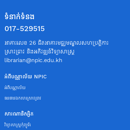
ទំនាក់ទំនង
017-529515
អាគារលេខ 26 ជិតអាគារមជ្ឈមណ្ឌលសហប្រត្តិការ
ស្រាវជ្រាវ និងអភិវឌ្ឍន៍វិទ្យាសាស្ត្រ
librarian@npic.edu.kh
អំពីបណ្ណាល័យ NPIC
អំពីបណ្ណាល័យ
ធនធានឯកសារស្រាវជ្រាវ
សារណានិស្សិត
វិទ្យាសាស្ត្រកុំព្យូទ័រ