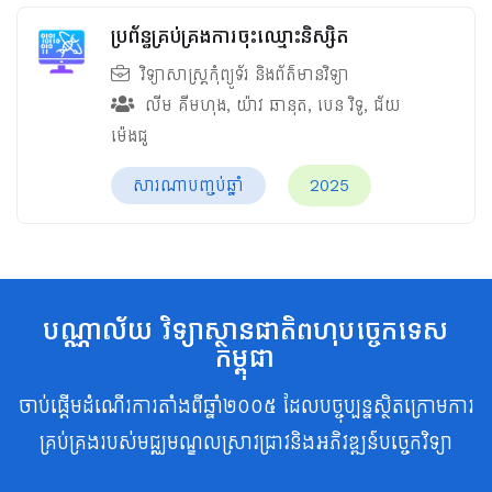
ប្រព័ន្ធគ្រប់គ្រងការចុះឈ្មោះនិស្សិត
វិទ្យាសាស្ត្រកុំព្យូទ័រ និងព័ត៌មានវិទ្យា
លីម គីមហុង
,
យ៉ាវ ឆានុត
,
បេន វិទូ
,
ជ័យ
ម៉េងជូ
សារណាបញ្ចប់ឆ្នាំ
2025
បណ្ណាល័យ វិទ្យាស្ថានជាតិពហុបច្ចេកទេស
កម្ពុជា
ចាប់ផ្តើមដំណើរការតាំងពីឆ្នាំ២០០៥ ដែលបច្ចុប្បន្នស្ថិតក្រោមការ
គ្រប់គ្រងរបស់មជ្ឈមណ្ឌលស្រាវជ្រាវនិងអភិវឌ្ឍន៍បច្ចេកវិទ្យា