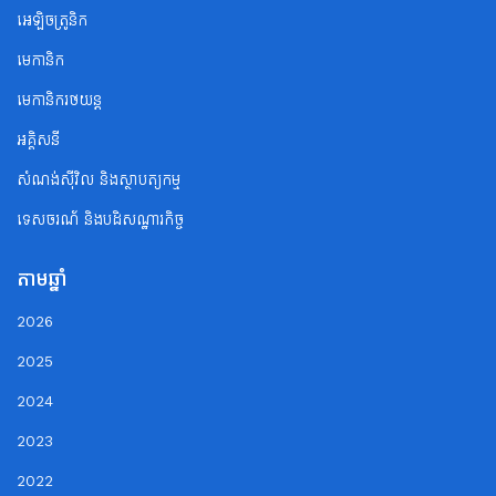
អេឡិចត្រូនិក
មេកានិក
មេកានិករថយន្ត
អគ្គិសនី
សំណង់ស៊ីវិល និងស្ថាបត្យកម្ម
ទេសចរណ័ និងបដិសណ្ឋារកិច្ច
តាមឆ្នាំ
2026
2025
2024
2023
2022