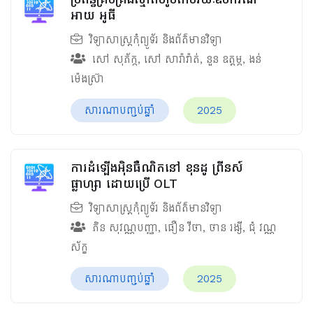
អាយ អូធី
វិទ្យាសាស្ត្រកុំព្យូទ័រ និងព័ត៌មានវិទ្យា
សៅ សុភ័ក្ក
,
សៅ សារ៉ាវ៉ាត់
,
នួន ឧត្ដម្ភ
,
ងន់
ម៉េងស្រ៊ា
សារណាបញ្ចប់ឆ្នាំ
2025
ការដំឡើងអ៊ិនធឺណិតនៅ ខុនដូ ព្រីនស៍
ផ្លាហ្សា ដោយប្រើ OLT
វិទ្យាសាស្ត្រកុំព្យូទ័រ និងព័ត៌មានវិទ្យា
ភិន សុវណ្ណបញ្ញា
,
ធឿន វីថា
,
ថាន រង្សី
,
ជុំ វណ្ណ
ស័ក្ខ
សារណាបញ្ចប់ឆ្នាំ
2025